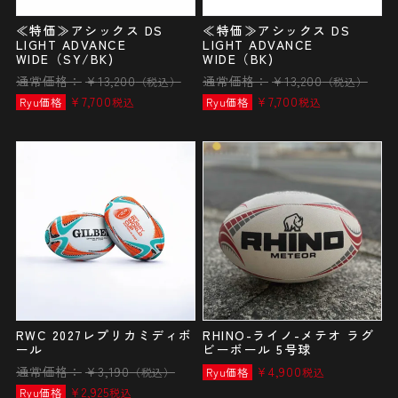
≪特価≫アシックス DS
≪特価≫アシックス DS
LIGHT ADVANCE
LIGHT ADVANCE
WIDE（SY/BK)
WIDE（BK)
通常価格：
¥
13,200
通常価格：
¥
13,200
（税込）
（税込）
¥
7,700
¥
7,700
Ryu価格
税込
Ryu価格
税込
RWC 2027レプリカミディボ
RHINO-ライノ-メテオ ラグ
ール
ビーボール 5号球
通常価格：
¥
3,190
¥
4,900
（税込）
Ryu価格
税込
¥
2,925
Ryu価格
税込