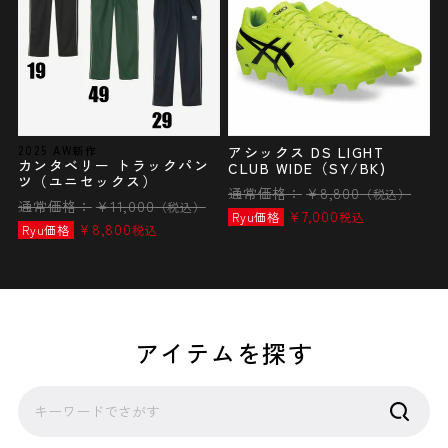
2025 AW新作
アシックス DS LIGHT
カンタベリー トラックパン
CLUB WIDE（SY/BK)
ツ（ユニセックス）
通常価格：
¥
8,800
（税込）
通常価格：
¥
11,000
（税込）
¥
7,000
Ryu価格
税込
¥
8,800
Ryu価格
税込
アイテムを探す