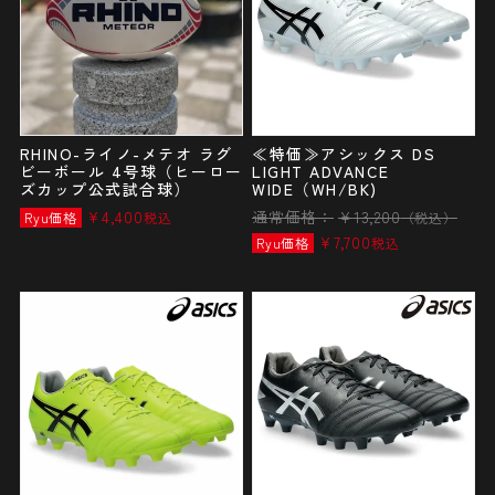
RHINO-ライノ-メテオ ラグ
≪特価≫アシックス DS
ビーボール 4号球（ヒーロー
LIGHT ADVANCE
ズカップ公式試合球）
WIDE（WH/BK)
¥
4,400
通常価格：
¥
13,200
Ryu価格
税込
（税込）
¥
7,700
Ryu価格
税込