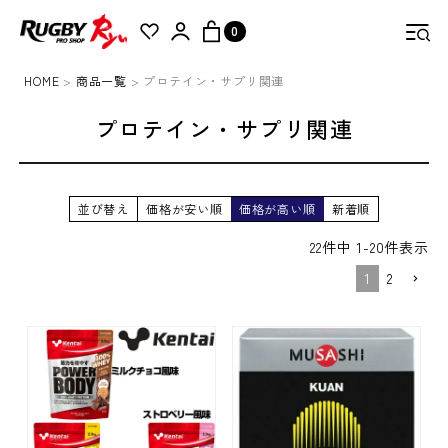
C
0
A
T
HOME
商品一覧
プロテイン・サプリ関連
E
検索
G
プロテイン・サプリ関連
O
R
Y
並び替え
価格が安い順
価格が高い順
新着順
商
22
件中
1
-
20
件表示
品
一
1
2
覧
Ryu
オ
リ
ジ
ナ
ル
商