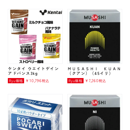
ア
プロ
テイ
ン・
サプ
リ関
連
そ
の
他
ケンタイ ウエイトゲイン
ＭＵＳＡＳＨＩ ＫＵＡＮ
アドバンス3kg
（クアン）（45イリ）
【特
¥
10,796
¥
7,260
Ryu価格
税込
Ryu価格
税込
価】
クリ
アラ
ンス
SALE
メ
ー