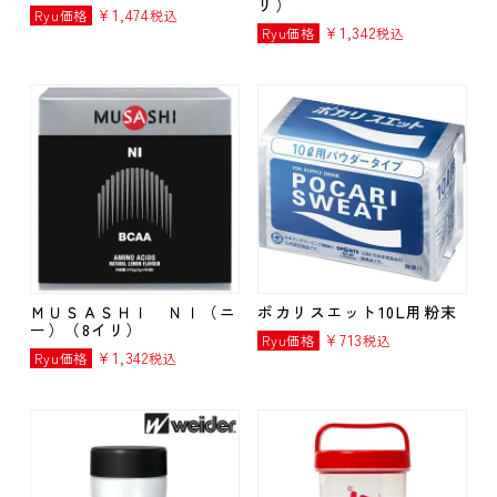
リ）
¥
1,474
Ryu価格
税込
¥
1,342
Ryu価格
税込
ＭＵＳＡＳＨＩ ＮＩ（ニ
ポカリスエット10L用粉末
ー）（8イリ）
¥
713
Ryu価格
税込
¥
1,342
Ryu価格
税込