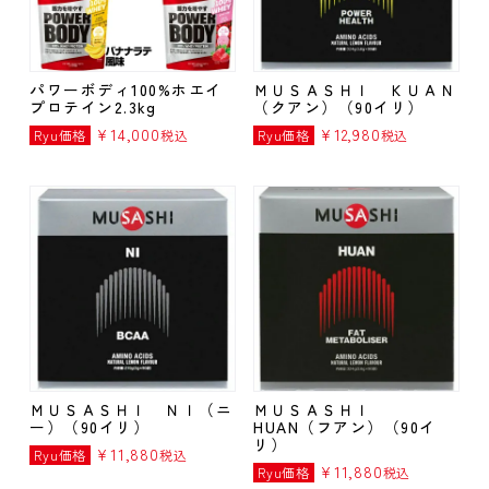
品
ウ
ェ
パワーボディ100%ホエイ
ＭＵＳＡＳＨＩ ＫＵＡＮ
ア
プロテイン2.3kg
（クアン）（90イリ）
¥
14,000
¥
12,980
Ryu価格
税込
Ryu価格
税込
フ
ッ
ト
ウ
ェ
ア
ラ
グ
ビ
ー
ボ
ＭＵＳＡＳＨＩ ＮＩ（ニ
ＭＵＳＡＳＨＩ
ー
ー）（90イリ）
HUAN（フアン）（90イ
ル
リ）
¥
11,880
Ryu価格
税込
¥
11,880
Ryu価格
税込
ギ