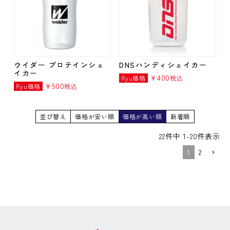
ウイダー プロテインシェ
DNSハンディシェイカー
イカー
¥
400
Ryu価格
税込
¥
500
Ryu価格
税込
並び替え
価格が安い順
価格が高い順
新着順
22
件中
1
-
20
件表示
1
2