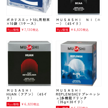
カ
ー
別
ポカリスエット10L用粉末
ＭＵＳＡＳＨＩ ＮＩ（ニ
ジュ
×10袋（1ケース）
ー）（45イリ）
ニ
¥
7,130
¥
6,820
Ryu価格
税込
Ryu価格
税込
ア・
キッ
ズ商
品
学
校・
チー
ム関
連
ＭＵＳＡＳＨＩ
ＭＵＳＡＳＨＩ
HUAN（フアン）（45イ
REPLENISH[リプレニッシ
リ）
ュ]多機能ドリンク
（35g×30イリ）
¥
6,820
Ryu価格
税込
¥
6,270
Ryu価格
税込