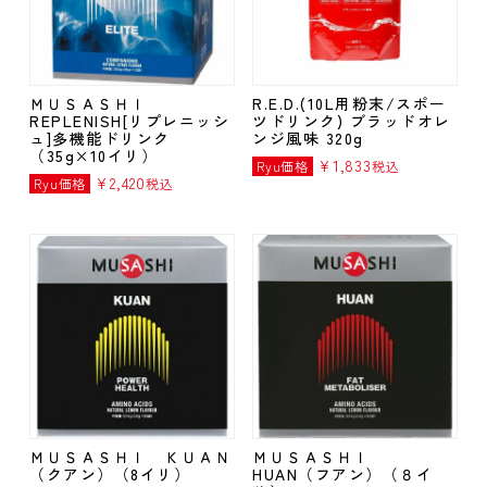
ＭＵＳＡＳＨＩ
R.E.D.(10L用粉末/スポー
REPLENISH[リプレニッシ
ツドリンク) ブラッドオレ
ュ]多機能ドリンク
ンジ風味 320g
（35g×10イリ）
¥
1,833
Ryu価格
税込
¥
2,420
Ryu価格
税込
ＭＵＳＡＳＨＩ ＫＵＡＮ
ＭＵＳＡＳＨＩ
（クアン）（8イリ）
HUAN（フアン）（８イ