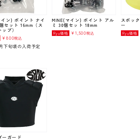
(マイン) ポイント ナイ
MINE(マイン) ポイント アル
スポック
6個セット 16mm（ス
ミ 30個セット 18mm
ー
トップ）
¥
1,500
Ryu価格
税込
Ryu価格
¥
800
税込
年5月下旬頃の入荷予定
ダーガード