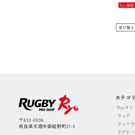
Ryu価格
並び替え
カテゴ
Ryuオ
ウェア
〒632-0036
フットウ
奈良県天理市御経野町37-5
ラグビー