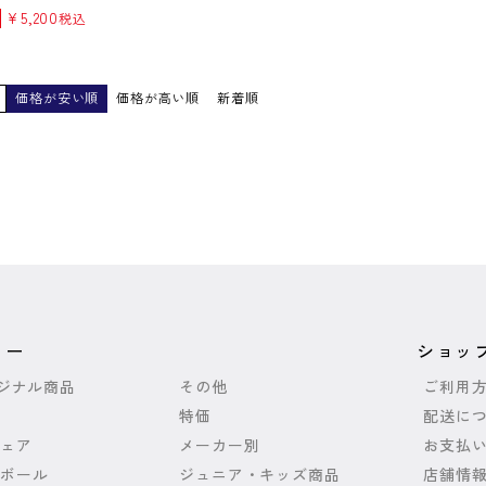
¥
5,200
税込
価格が安い順
価格が高い順
新着順
リー
ショッ
リジナル商品
その他
ご利用
特価
配送に
ェア
メーカー別
お支払
ボール
ジュニア・キッズ商品
店舗情