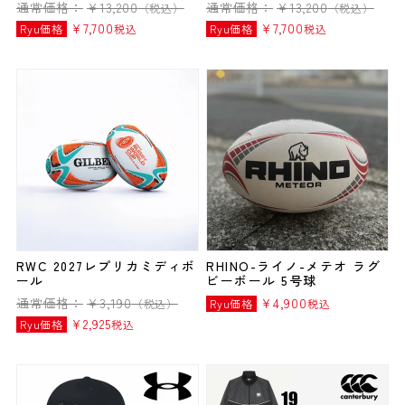
通常価格：
¥
13,200
通常価格：
¥
13,200
（税込）
（税込）
¥
7,700
¥
7,700
Ryu価格
税込
Ryu価格
税込
RWC 2027レプリカミディボ
RHINO-ライノ-メテオ ラグ
ール
ビーボール 5号球
通常価格：
¥
3,190
¥
4,900
（税込）
Ryu価格
税込
¥
2,925
Ryu価格
税込