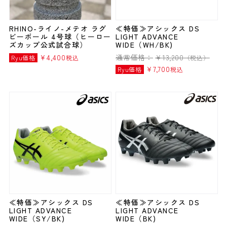
RHINO-ライノ-メテオ ラグ
≪特価≫アシックス DS
ビーボール 4号球（ヒーロー
LIGHT ADVANCE
ズカップ公式試合球）
WIDE（WH/BK)
¥
4,400
通常価格：
¥
13,200
Ryu価格
税込
（税込）
¥
7,700
Ryu価格
税込
≪特価≫アシックス DS
≪特価≫アシックス DS
LIGHT ADVANCE
LIGHT ADVANCE
WIDE（SY/BK)
WIDE（BK)