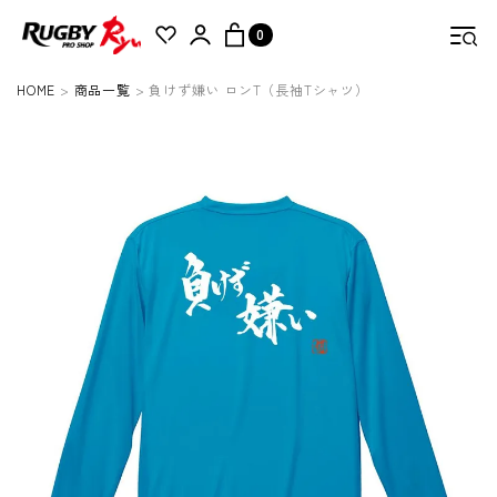
0
HOME
商品一覧
負けず嫌い ロンT（長袖Tシャツ）
検索