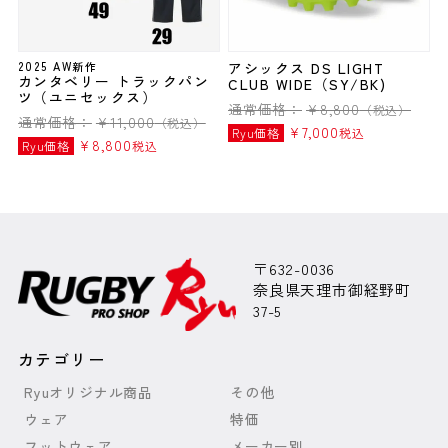
2025 AW新作
アシックス DS LIGHT
カンタベリー トラックパン
CLUB WIDE（SY/BK)
ツ（ユニセックス）
通常価格：
¥
8,800
（税込）
通常価格：
¥
11,000
（税込）
¥
7,000
Ryu価格
税込
¥
8,800
Ryu価格
税込
〒632-0036
奈良県天理市御経野町
37-5
カテゴリー
Ryuオリジナル商品
その他
ウェア
特価
フットウェア
メーカー別