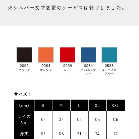
※シルバー文字変更のサービスは終了しました。
サイズ：
(cm)
S
M
L
XL
XXL
サイズ
02
03
04
05
06
No.
身丈
65
68
71
74
77