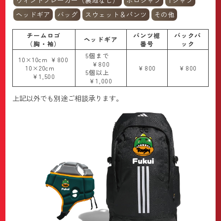
ウィンドブレーカー（裏地なし）
ポロシャツ
Tシャツ
ヘッドギア
バッグ
スウェット＆パンツ
その他
チームロゴ
パンツ裾
バックパ
ヘッドギア
（胸・袖）
番号
ック
5個まで
10×10cm ￥800
￥800
10×20cm
￥800
￥800
5個以上
￥1,500
￥1,000
上記以外でも別途ご相談承ります。