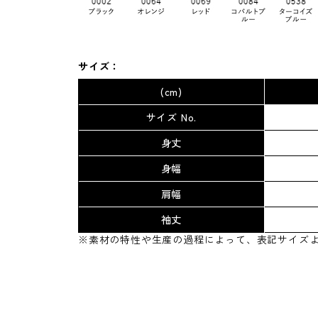
サイズ：
(cm)
サイズ No.
身丈
身幅
肩幅
袖丈
※素材の特性や生産の過程によって、表記サイズ