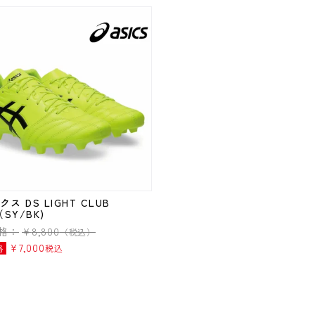
ス DS LIGHT CLUB
（SY/BK)
格：
¥
8,800
（税込）
¥
7,000
格
税込