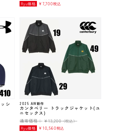
¥
7,700
Ryu価格
税込
ラッシ
2025 AW新作
カンタベリー トラックジャケット(ユ
ニセックス)
通常価格：
¥
13,200
（税込）
¥
10,560
Ryu価格
税込