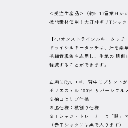
＜受注生産品＞（約5-10営業日か
機能素材使用！大好評ポリTシャツ
【4.7オンストライシルキータッチ
ドライシルキータッチは、汗を素
毛細管現象を応用し、生地の 肌
軽減することができます。
左胸にRyuロゴ、背中にプリント
ポリエステル 100％ リバーシブル
※袖口はリブ仕様
※脇仕様：横割り仕様
※Ｔシャツ・トレーナーは「闘」
（赤Ｔシャツには黒で入ります）