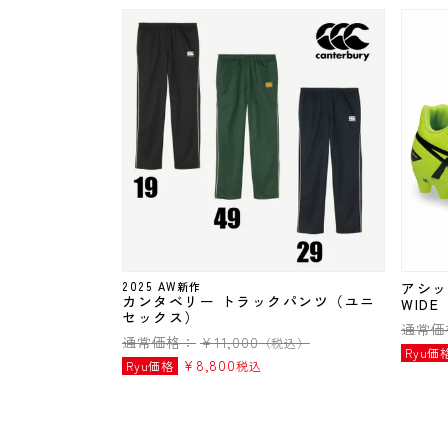
2025 AW新作
アシック
カンタベリー トラックパンツ（ユニ
WIDE
セックス）
通常価
通常価格：
¥
11,000
（税込）
Ryu価
¥
8,800
Ryu価格
税込