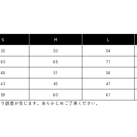
S
M
L
02
03
04
65
68
71
48
51
54
43
45
47
59
60
61
より誤差が生じます。あらかじめご了承ください。