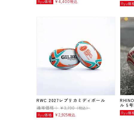
¥
4,400
Ryu価格
税込
Ryu価
RWC 2027レプリカミディボール
RHI
ル 5
通常価格：
¥
3,190
（税込）
Ryu価
¥
2,925
Ryu価格
税込