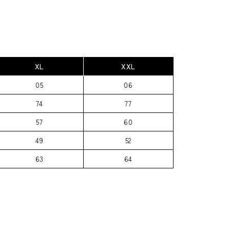
XL
XXL
05
06
74
77
57
60
49
52
63
64