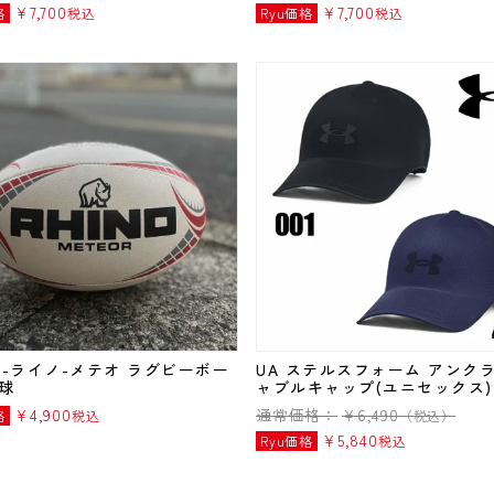
¥
7,700
¥
7,700
格
税込
Ryu価格
税込
NO-ライノ-メテオ ラグビーボー
UA ステルスフォーム アンク
号球
ャブルキャップ(ユニセックス)
¥
4,900
通常価格：
¥
6,490
格
税込
（税込）
¥
5,840
Ryu価格
税込