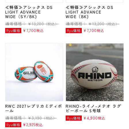
≪特価≫アシックス DS
≪特価≫アシックス DS
LIGHT ADVANCE
LIGHT ADVANCE
WIDE（SY/BK)
WIDE（BK)
通常価格：
¥
13,200
通常価格：
¥
13,200
（税込）
（税込）
¥
7,700
¥
7,700
Ryu価格
税込
Ryu価格
税込
RWC 2027レプリカミディボ
RHINO-ライノ-メテオ ラグ
ール
ビーボール 5号球
通常価格：
¥
3,190
¥
4,900
（税込）
Ryu価格
税込
¥
2,925
Ryu価格
税込