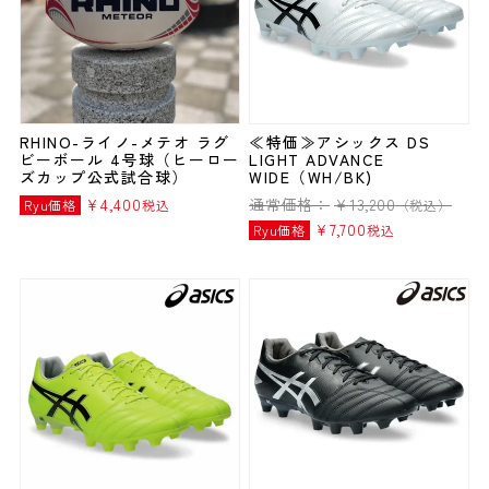
RHINO-ライノ-メテオ ラグ
≪特価≫アシックス DS
ビーボール 4号球（ヒーロー
LIGHT ADVANCE
ズカップ公式試合球）
WIDE（WH/BK)
¥
4,400
通常価格：
¥
13,200
Ryu価格
税込
（税込）
¥
7,700
Ryu価格
税込