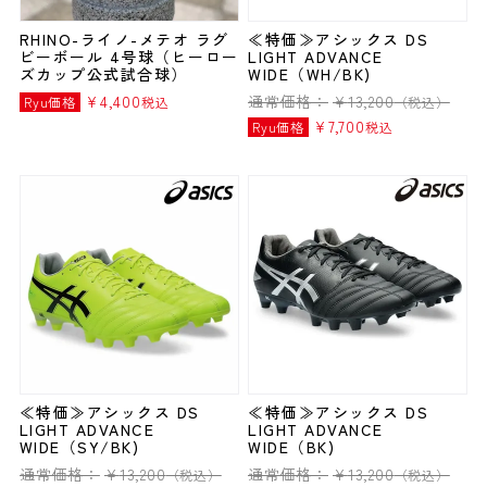
RHINO-ライノ-メテオ ラグ
≪特価≫アシックス DS
ビーボール 4号球（ヒーロー
LIGHT ADVANCE
ズカップ公式試合球）
WIDE（WH/BK)
¥
4,400
通常価格：
¥
13,200
Ryu価格
税込
（税込）
¥
7,700
Ryu価格
税込
≪特価≫アシックス DS
≪特価≫アシックス DS
LIGHT ADVANCE
LIGHT ADVANCE
WIDE（SY/BK)
WIDE（BK)
通常価格：
¥
13,200
通常価格：
¥
13,200
（税込）
（税込）