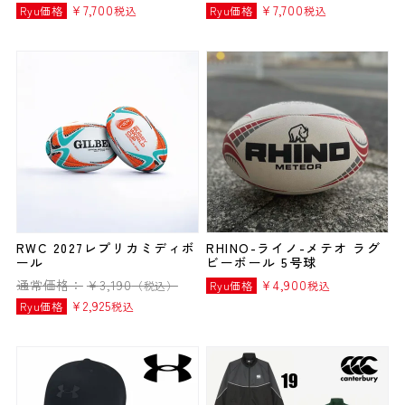
¥
7,700
¥
7,700
Ryu価格
税込
Ryu価格
税込
RWC 2027レプリカミディボ
RHINO-ライノ-メテオ ラグ
ール
ビーボール 5号球
通常価格：
¥
3,190
¥
4,900
（税込）
Ryu価格
税込
¥
2,925
Ryu価格
税込