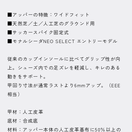
■アッパーの特徴：ワイドフィット
■天然芝／土／人工芝のグラウンド用
■サッカースパイク固定式
■モナルシーダNEO SELECT エントリーモデル
従来のカップインソールに比べてグリップ性が向
上。シューズ内での足ズレを軽減し、キレのある
動きをサポート。
甲回り寸法が通常ラストより6mmアップ。（EEE
相当）
甲材：人工皮革
底材：合成底
材料：アッパー本体の人工皮革基布に50％以上の