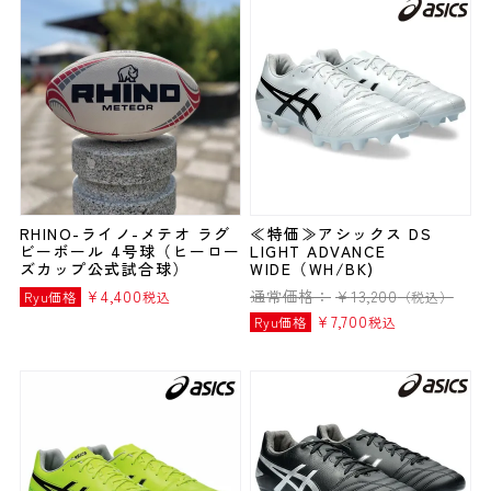
RHINO-ライノ-メテオ ラグ
≪特価≫アシックス DS
ビーボール 4号球（ヒーロー
LIGHT ADVANCE
ズカップ公式試合球）
WIDE（WH/BK)
¥
4,400
通常価格：
¥
13,200
Ryu価格
税込
（税込）
¥
7,700
Ryu価格
税込