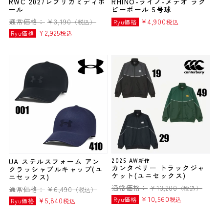
RWC 2027レプリカミディボ
RHINO-ライノ-メテオ ラグ
ール
ビーボール 5号球
通常価格：
¥
3,190
¥
4,900
（税込）
Ryu価格
税込
¥
2,925
Ryu価格
税込
UA ステルスフォーム アン
2025 AW新作
カンタベリー トラックジャ
クラッシャブルキャップ(ユ
ケット(ユニセックス)
ニセックス)
通常価格：
¥
13,200
（税込）
通常価格：
¥
6,490
（税込）
¥
10,560
Ryu価格
税込
¥
5,840
Ryu価格
税込