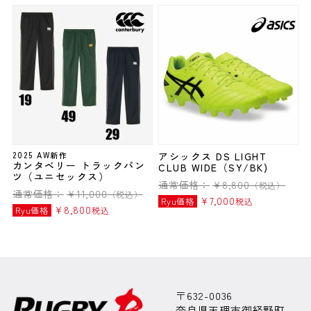
2025 AW新作
アシックス DS LIGHT
カンタベリー トラックパン
CLUB WIDE（SY/BK)
ツ（ユニセックス）
通常価格：
¥
8,800
（税込）
通常価格：
¥
11,000
（税込）
¥
7,000
Ryu価格
税込
¥
8,800
Ryu価格
税込
〒632-0036
奈良県天理市御経野町