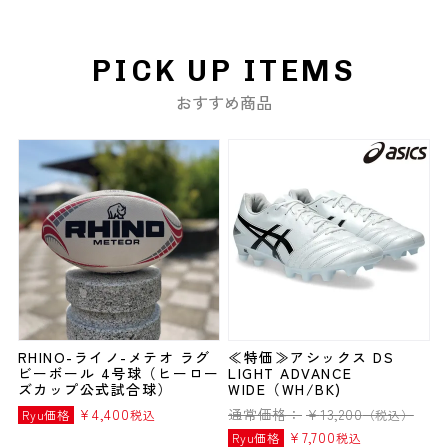
PICK UP ITEMS
おすすめ商品
RHINO-ライノ-メテオ ラグ
≪特価≫アシックス DS
ビーボール 4号球（ヒーロー
LIGHT ADVANCE
ズカップ公式試合球）
WIDE（WH/BK)
¥
4,400
通常価格：
¥
13,200
Ryu価格
税込
（税込）
¥
7,700
Ryu価格
税込