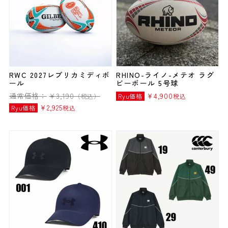
RWC 2027レプリカミディボ
RHINO-ライノ-メテオ ラグ
ール
ビーボール 5号球
通常価格：
¥
3,190
¥
4,900
（税込）
Ryu価格
税込
¥
2,925
Ryu価格
税込