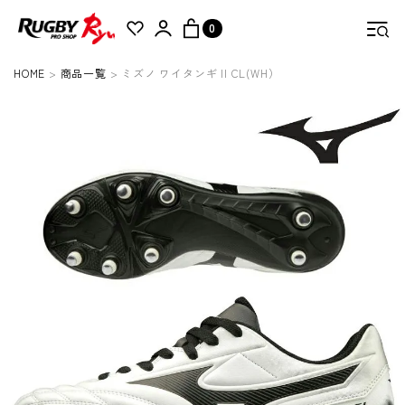
0
HOME
商品一覧
ミズノ ワイタンギ II CL(WH）
検索