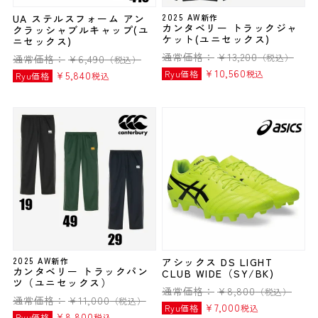
UA ステルスフォーム アン
2025 AW新作
カンタベリー トラックジャ
クラッシャブルキャップ(ユ
ケット(ユニセックス)
ニセックス)
通常価格：
¥
13,200
（税込）
通常価格：
¥
6,490
（税込）
¥
10,560
Ryu価格
税込
¥
5,840
Ryu価格
税込
2025 AW新作
アシックス DS LIGHT
カンタベリー トラックパン
CLUB WIDE（SY/BK)
ツ（ユニセックス）
通常価格：
¥
8,800
（税込）
通常価格：
¥
11,000
（税込）
¥
7,000
Ryu価格
税込
¥
8,800
Ryu価格
税込