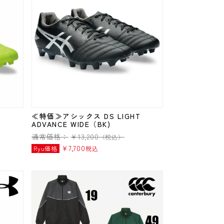
T
≪特価≫アシックス DS LIGHT
ADVANCE WIDE（BK)
通常価格：
¥
13,200
（税込）
¥
7,700
Ryu価格
税込