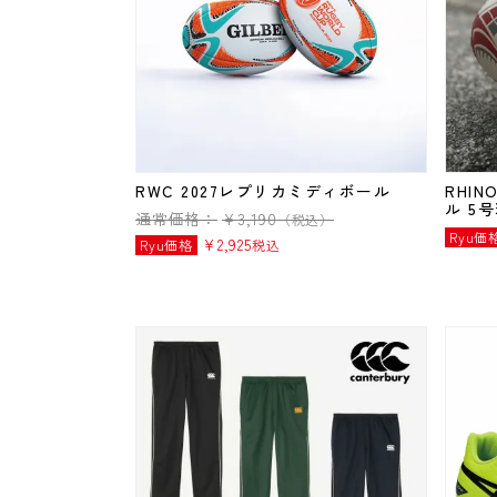
RWC 2027レプリカミディボール
RHI
ル 5
通常価格：
¥
3,190
（税込）
Ryu価
¥
2,925
Ryu価格
税込