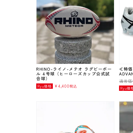
RHINO-ライノ-メテオ ラグビーボー
≪特価
ル 4号球（ヒーローズカップ公式試
ADVA
合球）
通常価
¥
4,400
Ryu価格
税込
Ryu価