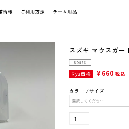
舗情報
ご利用方法
チーム用品
スズキ マウスガー
SD956
¥
660
Ryu価格
税込
カラー
サイズ