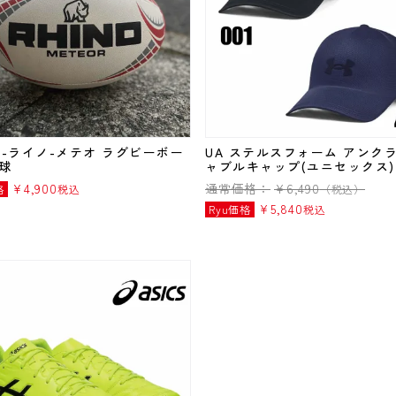
NO-ライノ-メテオ ラグビーボー
UA ステルスフォーム アンク
号球
ャブルキャップ(ユニセックス)
¥
4,900
通常価格：
¥
6,490
格
税込
（税込）
¥
5,840
Ryu価格
税込