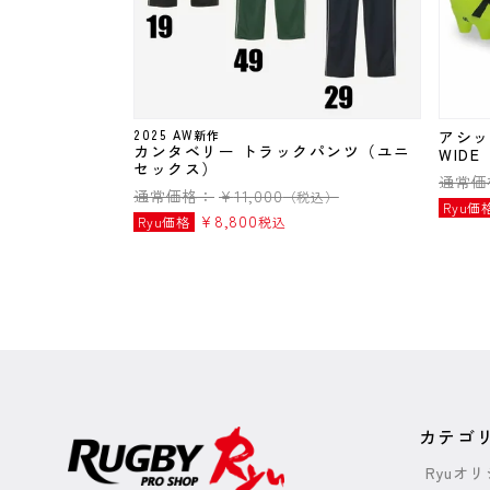
2025 AW新作
アシック
カンタベリー トラックパンツ（ユニ
WIDE
セックス）
通常価
通常価格：
¥
11,000
（税込）
Ryu価
¥
8,800
Ryu価格
税込
カテゴ
Ryuオ