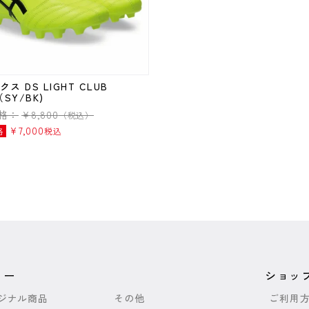
ス DS LIGHT CLUB
（SY/BK)
格：
¥
8,800
（税込）
¥
7,000
格
税込
リー
ショッ
リジナル商品
その他
ご利用