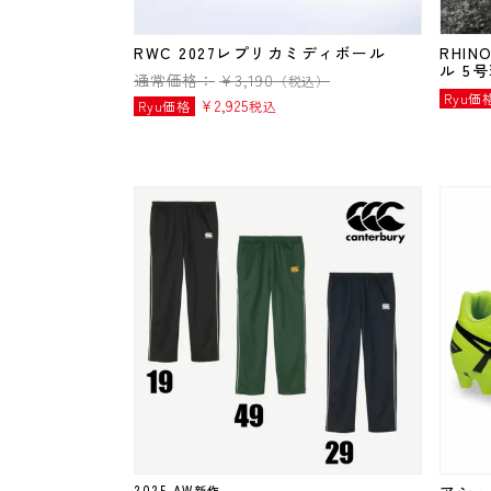
RWC 2027レプリカミディボール
RHI
ル 5
通常価格：
¥
3,190
（税込）
Ryu価
¥
2,925
Ryu価格
税込
2025 AW新作