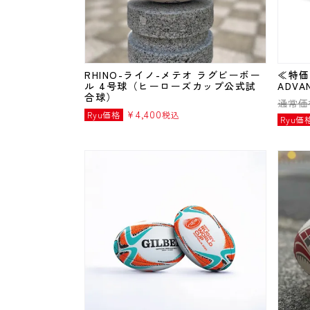
RHINO-ライノ-メテオ ラグビーボー
≪特価
ル 4号球（ヒーローズカップ公式試
ADVA
合球）
通常価
¥
4,400
Ryu価格
税込
Ryu価