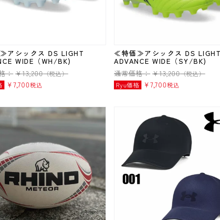
≫アシックス DS LIGHT
≪特価≫アシックス DS LIGH
NCE WIDE（WH/BK)
ADVANCE WIDE（SY/BK)
格：
¥
13,200
通常価格：
¥
13,200
（税込）
（税込）
¥
7,700
¥
7,700
格
税込
Ryu価格
税込