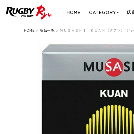
HOME
CATEGORY
店
HOME
商品一覧
ＭＵＳＡＳＨＩ ＫＵＡＮ（クアン）（45