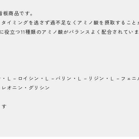
の看板商品です。
、タイミングを逃さず過不足なくアミノ酸を摂取すること
長に役立つ11種類のアミノ酸がバランスよく配合されてい
ン・Ｌ－ロイシン・Ｌ－バリン・Ｌ－リジン・Ｌ－フェニ
トレオニン・グリシン
ます