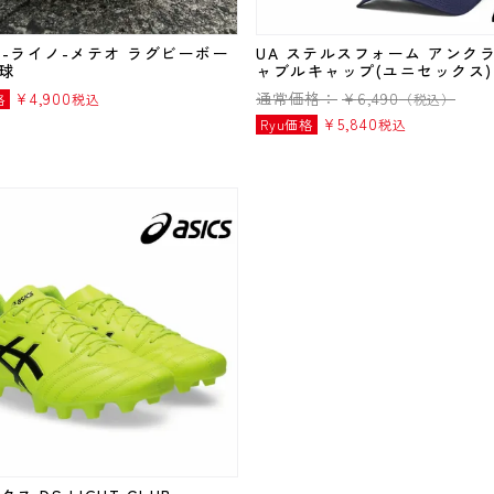
NO-ライノ-メテオ ラグビーボー
UA ステルスフォーム アンク
号球
ャブルキャップ(ユニセックス)
¥
4,900
通常価格：
¥
6,490
格
税込
（税込）
¥
5,840
Ryu価格
税込