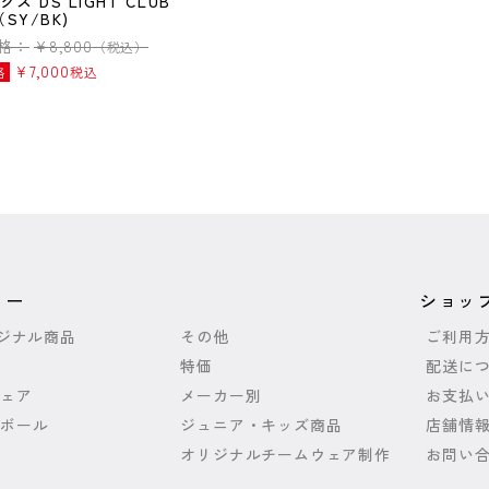
ス DS LIGHT CLUB
（SY/BK)
格：
¥
8,800
（税込）
¥
7,000
格
税込
リー
ショッ
リジナル商品
その他
ご利用
特価
配送に
ェア
メーカー別
お支払
ボール
ジュニア・キッズ商品
店舗情
オリジナルチームウェア制作
お問い