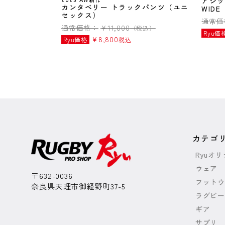
アシック
カンタベリー トラックパンツ（ユニ
WIDE
セックス）
通常価
通常価格：
¥
11,000
（税込）
Ryu価
¥
8,800
Ryu価格
税込
カテゴ
Ryuオ
ウェア
〒632-0036
フットウ
奈良県天理市御経野町37-5
ラグビー
ギア
サプリ