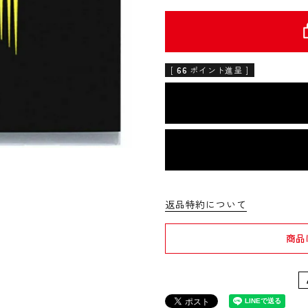
[
66
ポイント進呈 ]
返品特約について
商品