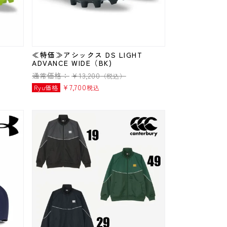
T
≪特価≫アシックス DS LIGHT
ADVANCE WIDE（BK)
通常価格：
¥
13,200
（税込）
¥
7,700
Ryu価格
税込