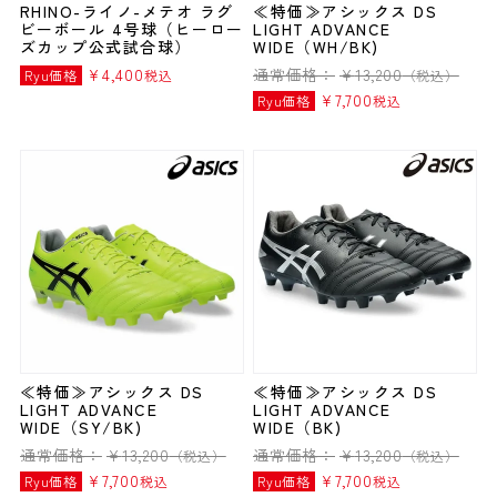
RHINO-ライノ-メテオ ラグ
≪特価≫アシックス DS
ビーボール 4号球（ヒーロー
LIGHT ADVANCE
ズカップ公式試合球）
WIDE（WH/BK)
¥
4,400
通常価格：
¥
13,200
Ryu価格
税込
（税込）
¥
7,700
Ryu価格
税込
≪特価≫アシックス DS
≪特価≫アシックス DS
LIGHT ADVANCE
LIGHT ADVANCE
WIDE（SY/BK)
WIDE（BK)
通常価格：
¥
13,200
通常価格：
¥
13,200
（税込）
（税込）
¥
7,700
¥
7,700
Ryu価格
税込
Ryu価格
税込