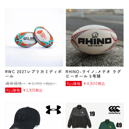
RWC 2027レプリカミディボ
RHINO-ライノ-メテオ ラグ
ール
ビーボール 5号球
通常価格：
¥
3,190
¥
4,900
（税込）
Ryu価格
税込
¥
2,925
Ryu価格
税込