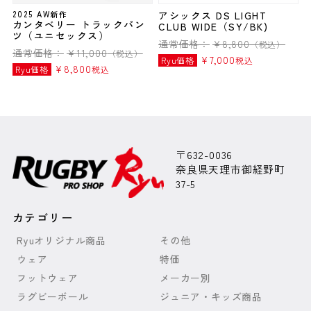
2025 AW新作
アシックス DS LIGHT
カンタベリー トラックパン
CLUB WIDE（SY/BK)
ツ（ユニセックス）
通常価格：
¥
8,800
（税込）
通常価格：
¥
11,000
（税込）
¥
7,000
Ryu価格
税込
¥
8,800
Ryu価格
税込
〒632-0036
奈良県天理市御経野町
37-5
カテゴリー
Ryuオリジナル商品
その他
ウェア
特価
フットウェア
メーカー別
ラグビーボール
ジュニア・キッズ商品