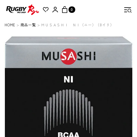
0
HOME
商品一覧
ＭＵＳＡＳＨＩ ＮＩ（ニー）（8イリ）
検索