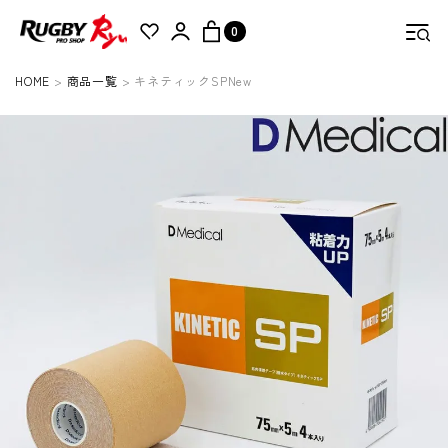
0
HOME
商品一覧
キネティックSPNew
検索