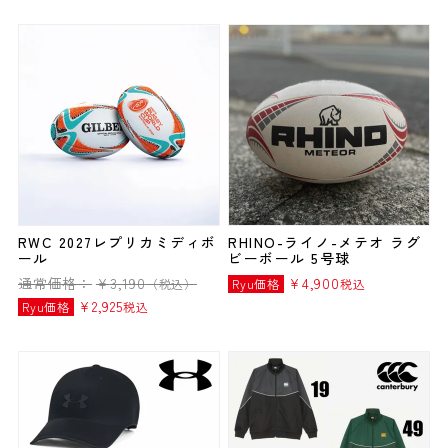
RWC 2027レプリカミディボ
RHINO-ライノ-メテオ ラグ
ール
ビーボール 5号球
通常価格：
¥
3,190
¥
4,900
（税込）
Ryu価格
税込
¥
2,925
Ryu価格
税込