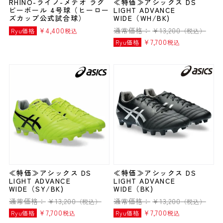
RHINO-ライノ-メテオ ラグ
≪特価≫アシックス DS
ビーボール 4号球（ヒーロー
LIGHT ADVANCE
ズカップ公式試合球）
WIDE（WH/BK)
¥
4,400
通常価格：
¥
13,200
Ryu価格
税込
（税込）
¥
7,700
Ryu価格
税込
≪特価≫アシックス DS
≪特価≫アシックス DS
LIGHT ADVANCE
LIGHT ADVANCE
WIDE（SY/BK)
WIDE（BK)
通常価格：
¥
13,200
通常価格：
¥
13,200
（税込）
（税込）
¥
7,700
¥
7,700
Ryu価格
税込
Ryu価格
税込