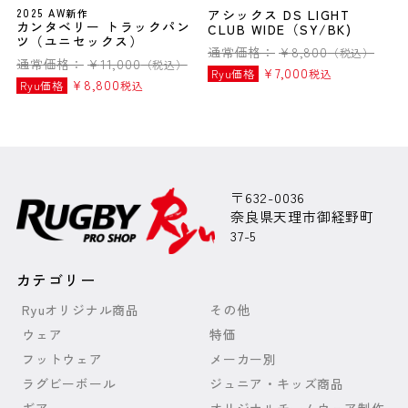
2025 AW新作
アシックス DS LIGHT
カンタベリー トラックパン
CLUB WIDE（SY/BK)
ツ（ユニセックス）
通常価格：
¥
8,800
（税込）
通常価格：
¥
11,000
（税込）
¥
7,000
Ryu価格
税込
¥
8,800
Ryu価格
税込
〒632-0036
奈良県天理市御経野町
37-5
カテゴリー
Ryuオリジナル商品
その他
ウェア
特価
フットウェア
メーカー別
ラグビーボール
ジュニア・キッズ商品
ギア
オリジナルチームウェア制作