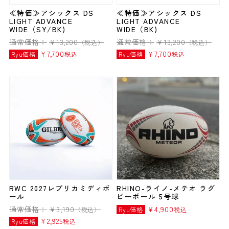
≪特価≫アシックス DS
≪特価≫アシックス DS
LIGHT ADVANCE
LIGHT ADVANCE
WIDE（SY/BK)
WIDE（BK)
通常価格：
¥
13,200
通常価格：
¥
13,200
（税込）
（税込）
¥
7,700
¥
7,700
Ryu価格
税込
Ryu価格
税込
RWC 2027レプリカミディボ
RHINO-ライノ-メテオ ラグ
ール
ビーボール 5号球
通常価格：
¥
3,190
¥
4,900
（税込）
Ryu価格
税込
¥
2,925
Ryu価格
税込