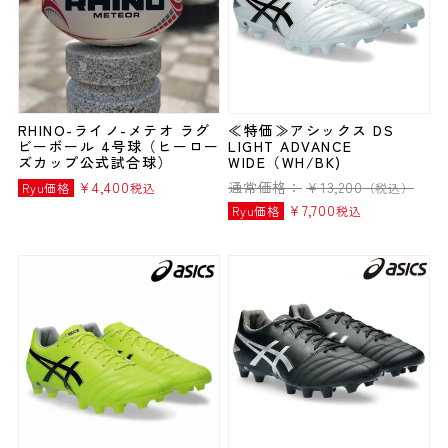
RHINO-ライノ-メテオ ラグ
≪特価≫アシックス DS
ビーボール 4号球（ヒーロー
LIGHT ADVANCE
ズカップ公式試合球）
WIDE（WH/BK)
¥
4,400
通常価格：
¥
13,200
Ryu価格
税込
（税込）
¥
7,700
Ryu価格
税込