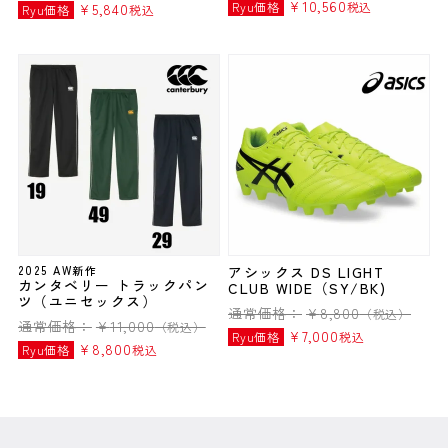
¥
10,560
Ryu価格
税込
¥
5,840
Ryu価格
税込
2025 AW新作
アシックス DS LIGHT
カンタベリー トラックパン
CLUB WIDE（SY/BK)
ツ（ユニセックス）
通常価格：
¥
8,800
（税込）
通常価格：
¥
11,000
（税込）
¥
7,000
Ryu価格
税込
¥
8,800
Ryu価格
税込