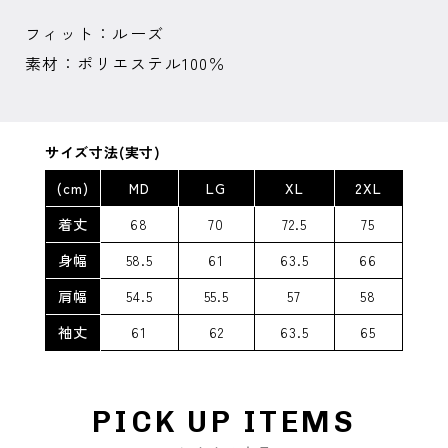
フィット：ルーズ
素材：ポリエステル100％
サイズ寸法(実寸)
(cm)
MD
LG
XL
2XL
着丈
68
70
72.5
75
身幅
58.5
61
63.5
66
肩幅
54.5
55.5
57
58
袖丈
61
62
63.5
65
PICK UP ITEMS