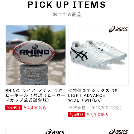
PICK UP ITEMS
おすすめ商品
RHINO-ライノ-メテオ ラグ
≪特価≫アシックス DS
ビーボール 4号球（ヒーロー
LIGHT ADVANCE
ズカップ公式試合球）
WIDE（WH/BK)
¥
4,400
通常価格：
¥
13,200
Ryu価格
税込
（税込）
¥
7,700
Ryu価格
税込