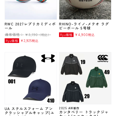
RWC 2027レプリカミディボ
RHINO-ライノ-メテオ ラグ
ール
ビーボール 5号球
通常価格：
¥
3,190
¥
4,900
（税込）
Ryu価格
税込
¥
2,925
Ryu価格
税込
UA ステルスフォーム アン
2025 AW新作
カンタベリー トラックジャ
クラッシャブルキャップ(ユ
ケット(ユニセックス)