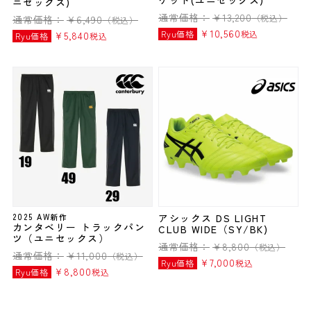
ニセックス)
通常価格：
¥
13,200
（税込）
通常価格：
¥
6,490
（税込）
¥
10,560
Ryu価格
税込
¥
5,840
Ryu価格
税込
2025 AW新作
アシックス DS LIGHT
カンタベリー トラックパン
CLUB WIDE（SY/BK)
ツ（ユニセックス）
通常価格：
¥
8,800
（税込）
通常価格：
¥
11,000
（税込）
¥
7,000
Ryu価格
税込
¥
8,800
Ryu価格
税込