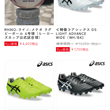
RHINO-ライノ-メテオ ラグ
≪特価≫アシックス DS
ビーボール 4号球（ヒーロー
LIGHT ADVANCE
ズカップ公式試合球）
WIDE（WH/BK)
¥
4,400
通常価格：
¥
13,200
Ryu価格
税込
（税込）
¥
7,700
Ryu価格
税込