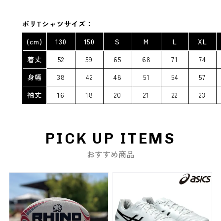
ポリTシャツサイズ：
(cm)
130
150
S
M
L
XL
着丈
52
59
65
68
71
74
身幅
38
42
48
51
54
57
袖丈
16
18
20
21
22
23
PICK UP ITEMS
おすすめ商品