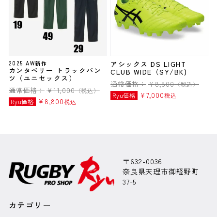
2025 AW新作
アシックス DS LIGHT
カンタベリー トラックパン
CLUB WIDE（SY/BK)
ツ（ユニセックス）
通常価格：
¥
8,800
（税込）
通常価格：
¥
11,000
（税込）
¥
7,000
Ryu価格
税込
¥
8,800
Ryu価格
税込
〒632-0036
奈良県天理市御経野町
37-5
カテゴリー