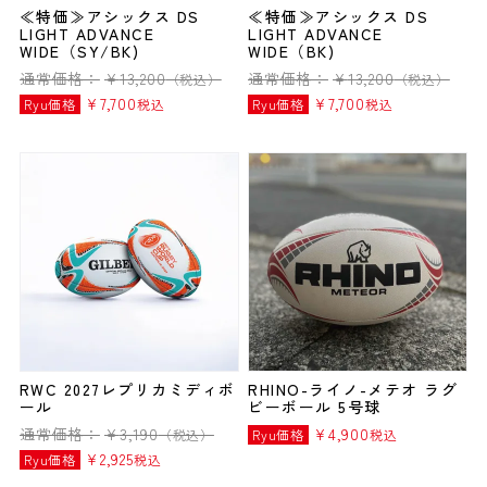
≪特価≫アシックス DS
≪特価≫アシックス DS
LIGHT ADVANCE
LIGHT ADVANCE
WIDE（SY/BK)
WIDE（BK)
通常価格：
¥
13,200
通常価格：
¥
13,200
（税込）
（税込）
¥
7,700
¥
7,700
Ryu価格
税込
Ryu価格
税込
RWC 2027レプリカミディボ
RHINO-ライノ-メテオ ラグ
ール
ビーボール 5号球
通常価格：
¥
3,190
¥
4,900
（税込）
Ryu価格
税込
¥
2,925
Ryu価格
税込