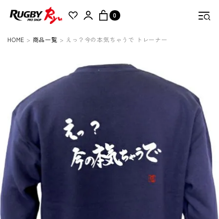
0
HOME
商品一覧
えっ？今の本気ちゃうで トレーナー
検索