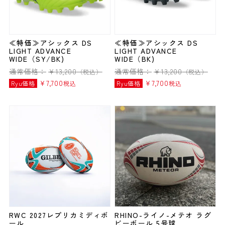
≪特価≫アシックス DS
≪特価≫アシックス DS
LIGHT ADVANCE
LIGHT ADVANCE
WIDE（SY/BK)
WIDE（BK)
通常価格：
¥
13,200
通常価格：
¥
13,200
（税込）
（税込）
¥
7,700
¥
7,700
Ryu価格
税込
Ryu価格
税込
RWC 2027レプリカミディボ
RHINO-ライノ-メテオ ラグ
ール
ビーボール 5号球