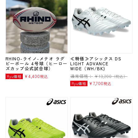
RHINO-ライノ-メテオ ラグ
≪特価≫アシックス DS
ビーボール 4号球（ヒーロー
LIGHT ADVANCE
ズカップ公式試合球）
WIDE（WH/BK)
¥
4,400
通常価格：
¥
13,200
Ryu価格
税込
（税込）
¥
7,700
Ryu価格
税込