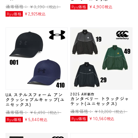
通常価格：
¥
3,190
¥
4,900
（税込）
Ryu価格
税込
¥
2,925
Ryu価格
税込
UA ステルスフォーム アン
2025 AW新作
カンタベリー トラックジャ
クラッシャブルキャップ(ユ
ケット(ユニセックス)
ニセックス)
通常価格：
¥
13,200
（税込）
通常価格：
¥
6,490
（税込）
¥
10,560
Ryu価格
税込
¥
5,840
Ryu価格
税込