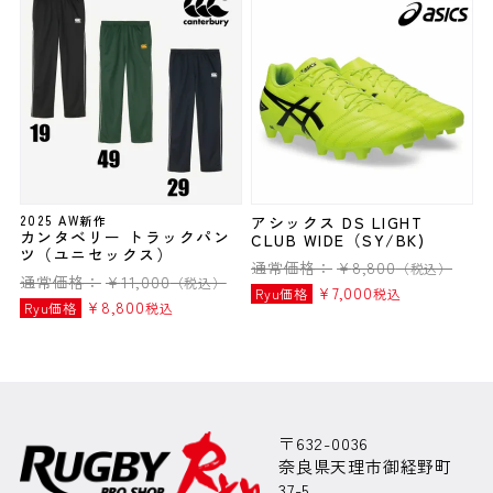
2025 AW新作
アシックス DS LIGHT
カンタベリー トラックパン
CLUB WIDE（SY/BK)
ツ（ユニセックス）
通常価格：
¥
8,800
（税込）
通常価格：
¥
11,000
（税込）
¥
7,000
Ryu価格
税込
¥
8,800
Ryu価格
税込
〒632-0036
奈良県天理市御経野町
37-5