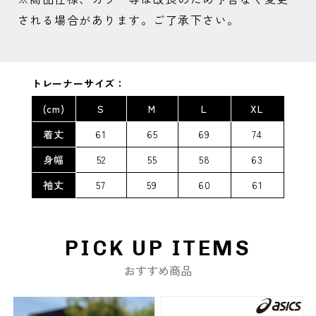
される場合があります。ご了承下さい。
トレーナーサイズ：
(cm)
S
M
L
XL
着丈
61
65
69
74
身幅
52
55
58
63
袖丈
57
59
60
61
PICK UP ITEMS
おすすめ商品