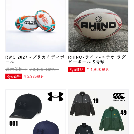
RWC 2027レプリカミディボ
RHINO-ライノ-メテオ ラグ
ール
ビーボール 5号球
通常価格：
¥
3,190
¥
4,900
（税込）
Ryu価格
税込
¥
2,925
Ryu価格
税込