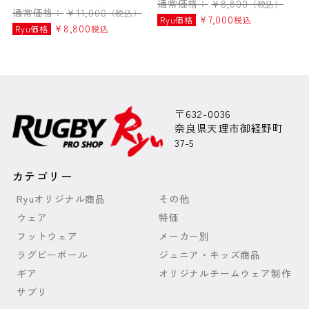
通常価格：
¥
8,800
（税込）
通常価格：
¥
11,000
（税込）
¥
7,000
Ryu価格
税込
¥
8,800
Ryu価格
税込
〒632-0036
奈良県天理市御経野町
37-5
カテゴリー
Ryuオリジナル商品
その他
ウェア
特価
フットウェア
メーカー別
ラグビーボール
ジュニア・キッズ商品
ギア
オリジナルチームウェア制作
サプリ