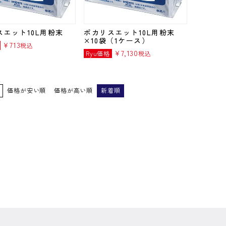
スエット10L用粉末
ポカリスエット10L用粉末
×10袋（1ケース）
¥
713
税込
¥
7,130
Ryu価格
税込
価格が安い順
価格が高い順
新着順