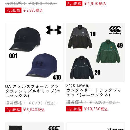
通常価格：
¥
3,190
¥
4,900
（税込）
Ryu価格
税込
¥
2,925
Ryu価格
税込
UA ステルスフォーム アン
2025 AW新作
カンタベリー トラックジャ
クラッシャブルキャップ(ユ
ケット(ユニセックス)
ニセックス)
通常価格：
¥
13,200
（税込）
通常価格：
¥
6,490
（税込）
¥
10,560
Ryu価格
税込
¥
5,840
Ryu価格
税込