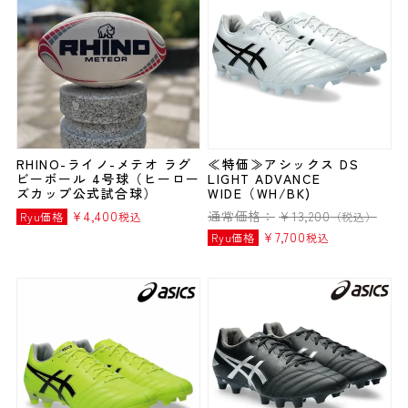
RHINO-ライノ-メテオ ラグ
≪特価≫アシックス DS
ビーボール 4号球（ヒーロー
LIGHT ADVANCE
ズカップ公式試合球）
WIDE（WH/BK)
¥
4,400
通常価格：
¥
13,200
Ryu価格
税込
（税込）
¥
7,700
Ryu価格
税込