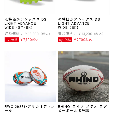
≪特価≫アシックス DS
≪特価≫アシックス DS
LIGHT ADVANCE
LIGHT ADVANCE
WIDE（SY/BK)
WIDE（BK)
通常価格：
¥
13,200
通常価格：
¥
13,200
（税込）
（税込）
¥
7,700
¥
7,700
Ryu価格
税込
Ryu価格
税込
RWC 2027レプリカミディボ
RHINO-ライノ-メテオ ラグ
ール
ビーボール 5号球