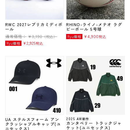
RWC 2027レプリカミディボ
RHINO-ライノ-メテオ ラグ
ール
ビーボール 5号球
通常価格：
¥
3,190
¥
4,900
（税込）
Ryu価格
税込
¥
2,925
Ryu価格
税込
UA ステルスフォーム アン
2025 AW新作
カンタベリー トラックジャ
クラッシャブルキャップ(ユ
ケット(ユニセックス)
ニセックス)