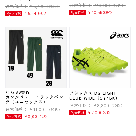
通常価格：
¥
13,200
（税込）
通常価格：
¥
6,490
（税込）
¥
10,560
Ryu価格
税込
¥
5,840
Ryu価格
税込
2025 AW新作
アシックス DS LIGHT
カンタベリー トラックパン
CLUB WIDE（SY/BK)
ツ（ユニセックス）
通常価格：
¥
8,800
（税込）
通常価格：
¥
11,000
（税込）
¥
7,000
Ryu価格
税込
¥
8,800
Ryu価格
税込