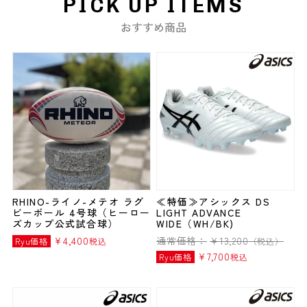
PICK UP ITEMS
おすすめ商品
RHINO-ライノ-メテオ ラグ
≪特価≫アシックス DS
ビーボール 4号球（ヒーロー
LIGHT ADVANCE
ズカップ公式試合球）
WIDE（WH/BK)
¥
4,400
通常価格：
¥
13,200
Ryu価格
税込
（税込）
¥
7,700
Ryu価格
税込