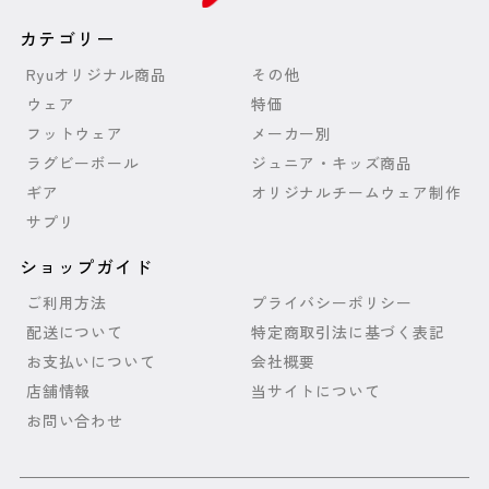
品
カテゴリー
ウ
Ryuオリジナル商品
その他
ェ
ウェア
特価
ア
フットウェア
メーカー別
フ
ラグビーボール
ジュニア・キッズ商品
ッ
ギア
オリジナルチームウェア制作
ト
ウ
サプリ
ェ
ア
ショップガイド
ご利用方法
プライバシーポリシー
ラ
グ
配送について
特定商取引法に基づく表記
ビ
お支払いについて
会社概要
ー
ボ
店舗情報
当サイトについて
ー
お問い合わせ
ル
ギ