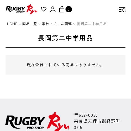
C
0
A
T
HOME
商品一覧
学校・チーム関連
長岡第二中学用品
E
検索
G
長岡第二中学用品
O
R
Y
現在登録されている商品はありません。
商
品
一
覧
Ryu
オ
リ
ジ
〒632-0036
ナ
奈良県天理市御経野町
ル
37-5
商