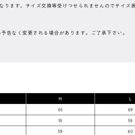
となります。サイズ交換等受けつせられませんのでサイズ
め予告なく変更される場合があります。ご了承下さい。
M
L
65
69
55
58
59
60