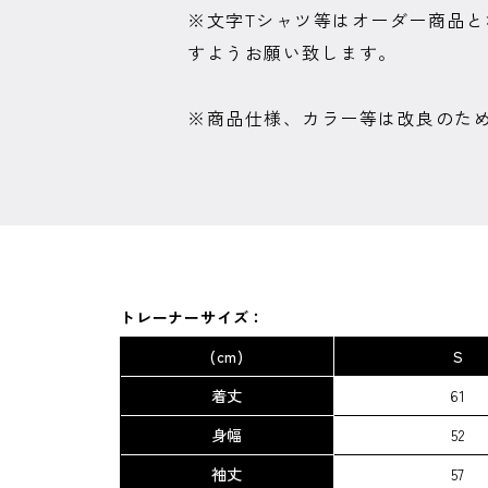
※文字Tシャツ等はオーダー商品
すようお願い致します。
※商品仕様、カラー等は改良のた
トレーナーサイズ：
(cm)
S
着丈
61
身幅
52
袖丈
57