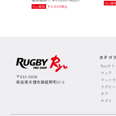
通常価格：
¥
11,000
（税込）
Ryu価
¥
8,800
Ryu価格
税込
カテゴ
Ryuオ
ウェア
〒632-0036
フットウ
奈良県天理市御経野町37-5
ラグビー
ギア
サプリ