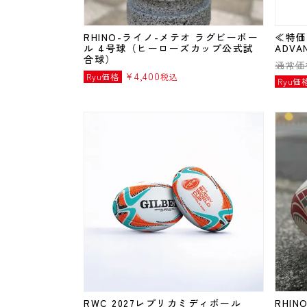
RHINO-ライノ-メテオ ラグビーボー
≪特価
ル 4号球（ヒーローズカップ公式試
ADVA
合球）
通常価
¥
4,400
Ryu価格
税込
Ryu価
RWC 2027レプリカミディボール
RHI