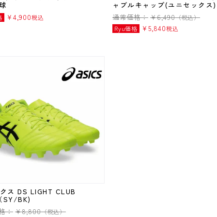
号球
ャブルキャップ(ユニセックス)
¥
4,900
通常価格：
¥
6,490
格
税込
（税込）
¥
5,840
Ryu価格
税込
ス DS LIGHT CLUB
（SY/BK)
格：
¥
8,800
（税込）