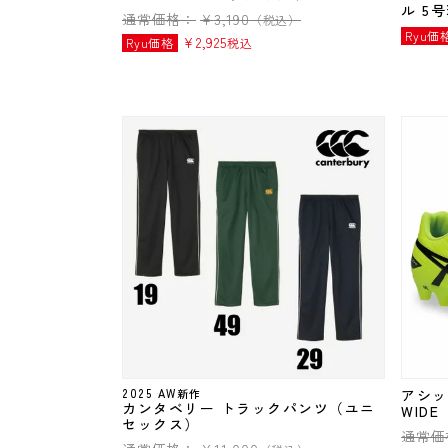
ル 5
通常価格：
¥
3,190
（税込）
Ryu価
¥
2,925
Ryu価格
税込
2025 AW新作
アシック
カンタベリー トラックパンツ（ユニ
WIDE
セックス）
通常価