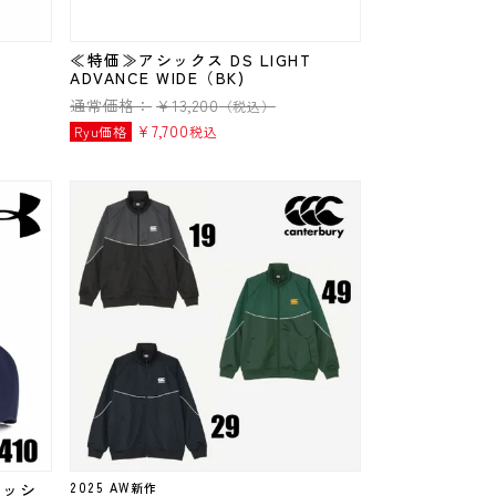
T
≪特価≫アシックス DS LIGHT
ADVANCE WIDE（BK)
通常価格：
¥
13,200
（税込）
¥
7,700
Ryu価格
税込
ラッシ
2025 AW新作