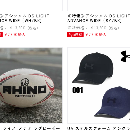
≫アシックス DS LIGHT
≪特価≫アシックス DS LIGH
NCE WIDE（WH/BK)
ADVANCE WIDE（SY/BK)
格：
¥
13,200
通常価格：
¥
13,200
（税込）
（税込）
¥
7,700
¥
7,700
格
税込
Ryu価格
税込
NO-ライノ-メテオ ラグビーボー
UA ステルスフォーム アンク