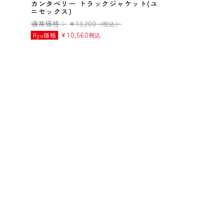
カンタベリー トラックジャケット(ユ
ニセックス)
通常価格：
¥
13,200
（税込）
¥
10,560
Ryu価格
税込