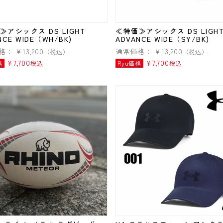
≫アシックス DS LIGHT
≪特価≫アシックス DS LIGH
NCE WIDE（WH/BK)
ADVANCE WIDE（SY/BK)
格：
¥
13,200
通常価格：
¥
13,200
（税込）
（税込）
¥
7,700
¥
7,700
格
税込
Ryu価格
税込