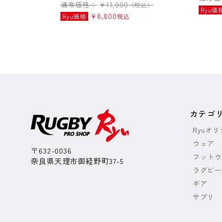
通常価格：
¥
11,000
（税込）
Ryu価
¥
8,800
Ryu価格
税込
カテゴ
Ryuオ
ウェア
〒632-0036
フットウ
奈良県天理市御経野町37-5
ラグビー
ギア
サプリ