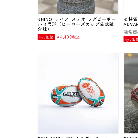
RHINO-ライノ-メテオ ラグビーボー
≪特価
ル 4号球（ヒーローズカップ公式試
ADVA
合球）
通常価
¥
4,400
Ryu価格
税込
Ryu価