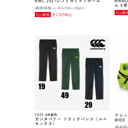
RWC 2027レプリカミディボール
RHI
ル 5
通常価格：
¥
3,190
（税込）
Ryu価
¥
2,925
Ryu価格
税込
2025 AW新作
アシック
カンタベリー トラックパンツ（ユニ
WIDE
セックス）
通常価