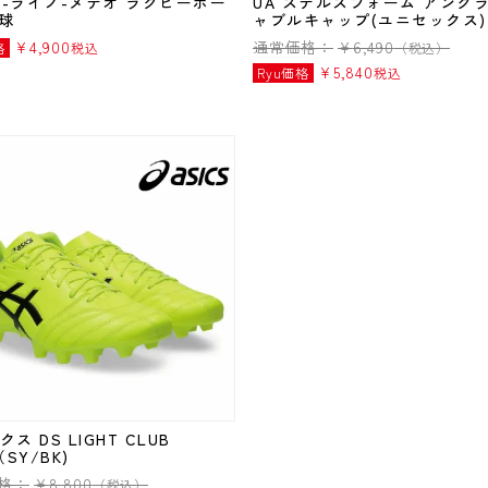
NO-ライノ-メテオ ラグビーボー
UA ステルスフォーム アンク
号球
ャブルキャップ(ユニセックス)
¥
4,900
通常価格：
¥
6,490
格
税込
（税込）
¥
5,840
Ryu価格
税込
ス DS LIGHT CLUB
（SY/BK)
格：
¥
8,800
（税込）