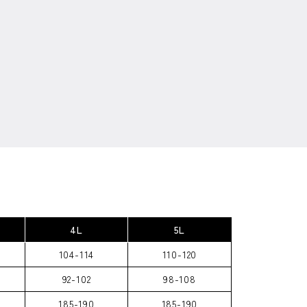
4L
5L
104-114
110-120
92-102
98-108
185-190
185-190