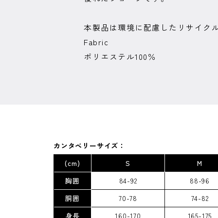
本製品は環境に配慮したリサイク
Fabric
ポリエステル100％
カンタベリーサイズ：
(cm)
S
M
胸囲
84-92
88-96
胴囲
70-78
74-82
身長
160-170
165-175