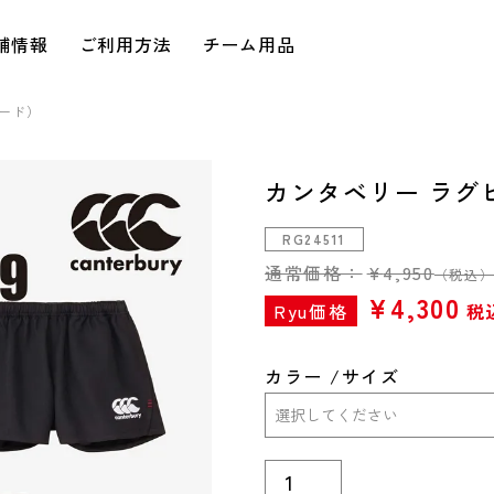
舗情報
ご利用方法
チーム用品
ード）
カンタベリー ラグ
RG24511
通常価格：
¥
4,950
（税込
¥
4,300
Ryu価格
税
カラー
サイズ