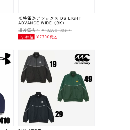
T
≪特価≫アシックス DS LIGHT
ADVANCE WIDE（BK)
通常価格：
¥
13,200
（税込）
¥
7,700
Ryu価格
税込