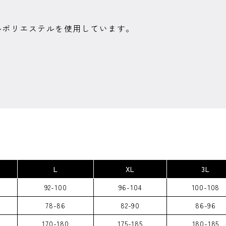
ルポリエステルを使用しています。
L
XL
3L
92-100
96-104
100-108
78-86
82-90
86-96
170-180
175-185
180-185