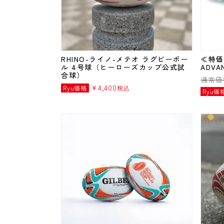
RHINO-ライノ-メテオ ラグビーボー
≪特価
ル 4号球（ヒーローズカップ公式試
ADVA
合球）
通常価
¥
4,400
Ryu価格
税込
Ryu価