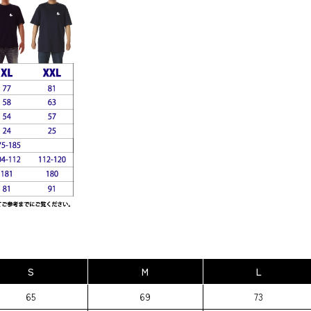
S
M
L
65
69
73