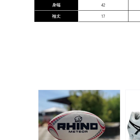
身幅
42
袖丈
17