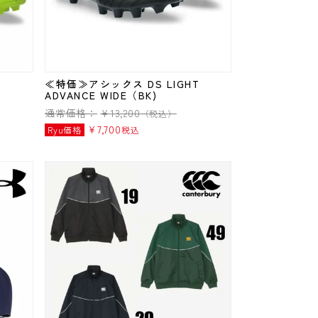
T
≪特価≫アシックス DS LIGHT
ADVANCE WIDE（BK)
通常価格：
¥
13,200
（税込）
¥
7,700
Ryu価格
税込