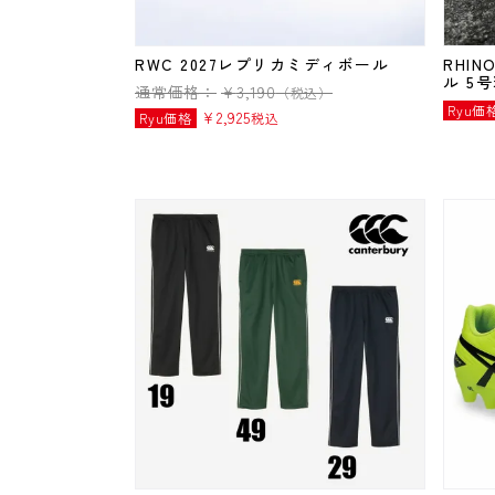
RWC 2027レプリカミディボール
RHI
ル 5
通常価格：
¥
3,190
（税込）
Ryu価
¥
2,925
Ryu価格
税込