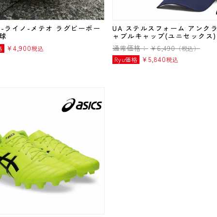
NO-ライノ-メテオ ラグビーボー
UA ステルスフォーム アンク
号球
ャブルキャップ(ユニセックス)
¥
4,900
通常価格：
¥
6,490
格
税込
（税込）
¥
5,840
Ryu価格
税込