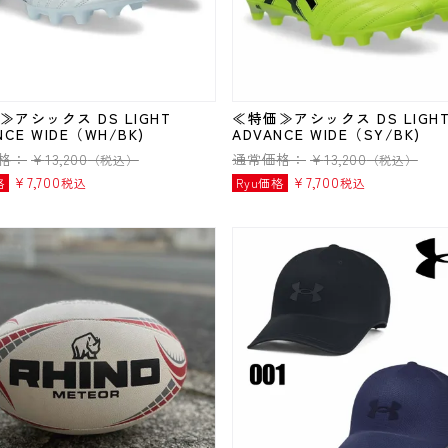
≫アシックス DS LIGHT
≪特価≫アシックス DS LIGH
NCE WIDE（WH/BK)
ADVANCE WIDE（SY/BK)
格：
¥
13,200
通常価格：
¥
13,200
（税込）
（税込）
¥
7,700
¥
7,700
格
税込
Ryu価格
税込