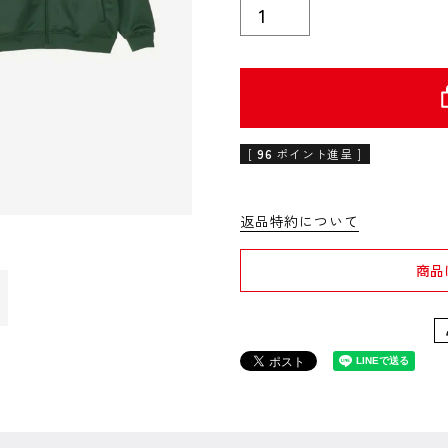
[
96
ポイント進呈 ]
返品特約について
商品