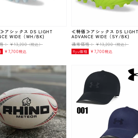
≫アシックス DS LIGHT
≪特価≫アシックス DS LIGH
NCE WIDE（WH/BK)
ADVANCE WIDE（SY/BK)
格：
¥
13,200
通常価格：
¥
13,200
（税込）
（税込）
¥
7,700
¥
7,700
格
税込
Ryu価格
税込