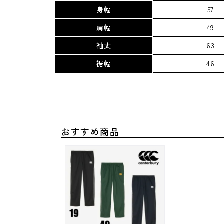
身幅
57
肩幅
49
袖丈
63
裾幅
46
おすすめ商品