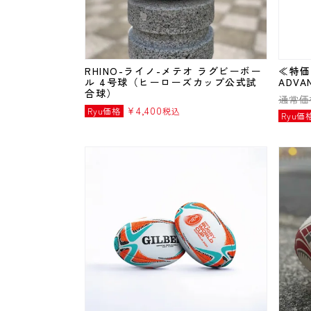
RHINO-ライノ-メテオ ラグビーボー
≪特価
ル 4号球（ヒーローズカップ公式試
ADVA
合球）
通常価
¥
4,400
Ryu価格
税込
Ryu価