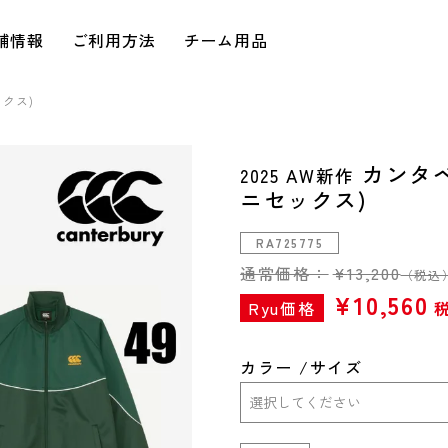
舗情報
ご利用方法
チーム用品
クス)
カンタ
2025 AW新作
ニセックス)
RA725775
通常価格：
¥
13,200
（税込
¥
10,560
Ryu価格
カラー
サイズ