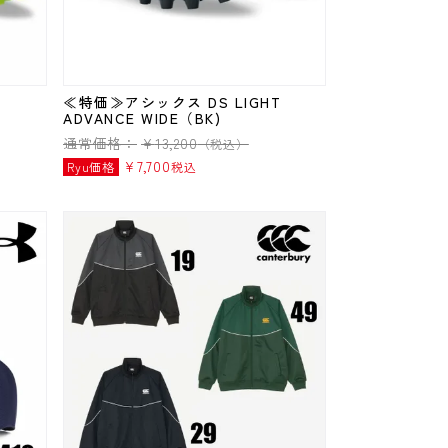
T
≪特価≫アシックス DS LIGHT
ADVANCE WIDE（BK)
通常価格：
¥
13,200
（税込）
¥
7,700
Ryu価格
税込