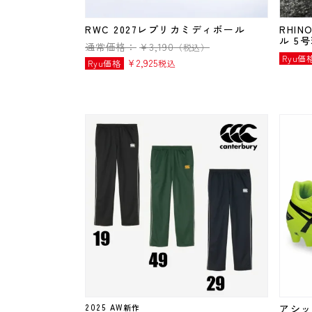
RWC 2027レプリカミディボール
RHI
ル 5
通常価格：
¥
3,190
（税込）
Ryu価
¥
2,925
Ryu価格
税込
2025 AW新作
アシック