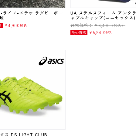
NO-ライノ-メテオ ラグビーボー
UA ステルスフォーム アンク
号球
ャブルキャップ(ユニセックス)
¥
4,900
通常価格：
¥
6,490
格
税込
（税込）
¥
5,840
Ryu価格
税込
ス DS LIGHT CLUB