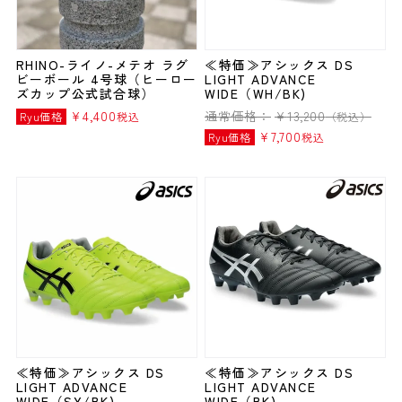
RHINO-ライノ-メテオ ラグ
≪特価≫アシックス DS
ビーボール 4号球（ヒーロー
LIGHT ADVANCE
ズカップ公式試合球）
WIDE（WH/BK)
¥
4,400
通常価格：
¥
13,200
Ryu価格
税込
（税込）
¥
7,700
Ryu価格
税込
≪特価≫アシックス DS
≪特価≫アシックス DS
LIGHT ADVANCE
LIGHT ADVANCE
WIDE（SY/BK)
WIDE（BK)