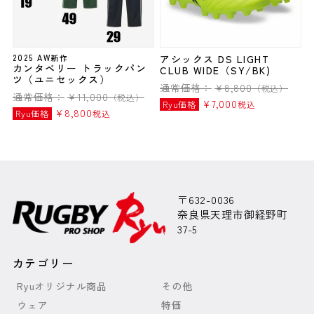
2025 AW新作
アシックス DS LIGHT
カンタベリー トラックパン
CLUB WIDE（SY/BK)
ツ（ユニセックス）
通常価格：
¥
8,800
（税込）
通常価格：
¥
11,000
（税込）
¥
7,000
Ryu価格
税込
¥
8,800
Ryu価格
税込
〒632-0036
奈良県天理市御経野町
37-5
カテゴリー
Ryuオリジナル商品
その他
ウェア
特価